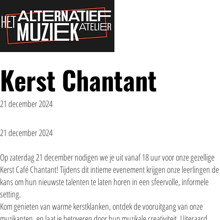
HOME
NIEUWS
Kerst Chantant
21 december 2024
21 december 2024
Op zaterdag 21 december nodigen we je uit vanaf 18 uur voor onze gezellige
Kerst Café Chantant! Tijdens dit intieme evenement krijgen onze leerlingen de
kans om hun nieuwste talenten te laten horen in een sfeervolle, informele
setting.
Kom genieten van warme kerstklanken, ontdek de vooruitgang van onze
muzikanten, en laat je betoveren door hun muzikale creativiteit. Uiteraard