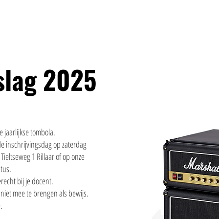
HOME
NIEUWS
AANBOD
AGENDA
FAQ
slag 2025
 jaarlijkse tombola.
e inschrijvingsdag op zaterdag
Tieltseweg 1 Rillaar of op onze
tus.
recht bij je docent.
 niet mee te brengen als bewijs.
e
.