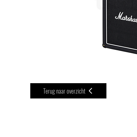
Terug naar overzicht
TREMELO
CONTACT
HAMATrem vzw
www.hamaril.be
Wijnbergstraat 1
info@hamaril.be